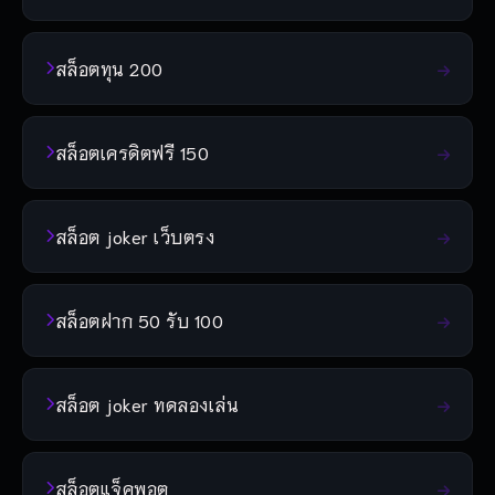
สล็อตทุน 200
สล็อตเครดิตฟรี 150
สล็อต joker เว็บตรง
สล็อตฝาก 50 รับ 100
สล็อต joker ทดลองเล่น
สล็อตแจ็คพอต