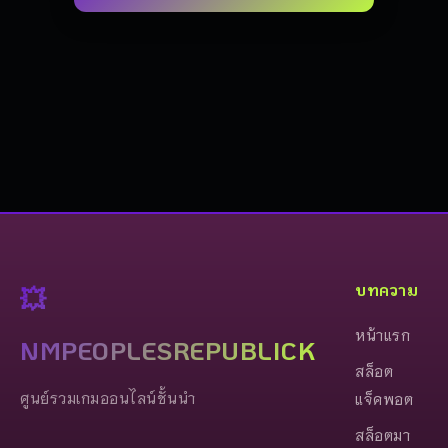
บทความ
💥
หน้าแรก
NMPEOPLESREPUBLICK
สล็อต
ศูนย์รวมเกมออนไลน์ชั้นนำ
แจ็คพอต
สล็อตมา