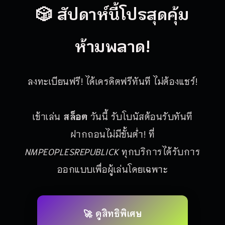
🎲 สัปดาห์นี้โปรสุดคุ้ม
ห้ามพลาด!
ลงทะเบียนฟรี! ได้เครดิตฟรีทันที ไม่ต้องแชร์!
เข้าเล่น
สล็อต
วันนี้ รับโบนัสต้อนรับทันที
ฝากถอนไม่มีขั้นต่ำ! ที่
NMPEOPLESREPUBLICK
ทุกบริการได้รับการ
ออกแบบเพื่อผู้เล่นโดยเฉพาะ
🚀 ดูสิทธิพิเศษ