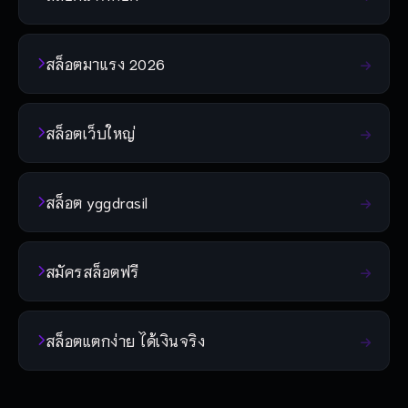
สล็อตมาแรง 2026
สล็อตเว็บใหญ่
สล็อต yggdrasil
สมัครสล็อตฟรี
สล็อตแตกง่าย ได้เงินจริง