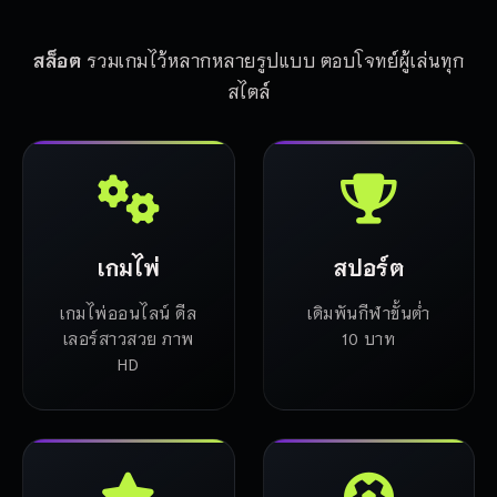
สล็อต
รวมเกมไว้หลากหลายรูปแบบ ตอบโจทย์ผู้เล่นทุก
สไตล์
เกมไพ่
สปอร์ต
เกมไพ่ออนไลน์ ดีล
เดิมพันกีฬาขั้นต่ำ
เลอร์สาวสวย ภาพ
10 บาท
HD