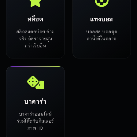
สล็อต
แทงบอล
สล็อตแตกบ่อย จ่าย
บอลสด บอลชุด
จริง อัตราจ่ายสูง
ค่าน้ำดีในตลาด
กว่าเว็บอื่น
บาคาร่า
บาคาร่าออนไลน์
ร่วมโต๊ะกับดีลเลอร์
ภาพ HD