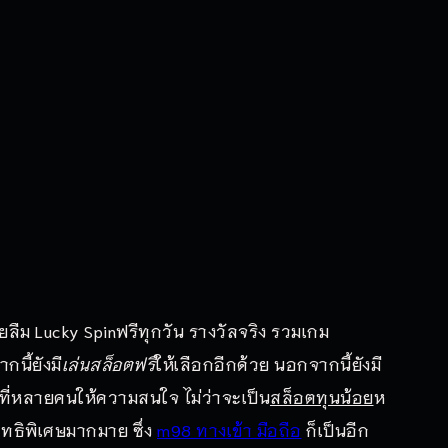
ยลืม Lucky Spinฟรีทุกวัน รางวัลจริง รวมเกม
กนี้ยังมี
เล่นสล็อตฟรี
ให้เลือกอีกด้วย นอกจากนี้ยังมี
ที่หลายคนให้ความสนใจ ไม่ว่าจะเป็น
สล็อตทุนน้อย
ห
บสิทธิพิเศษมากมาย ซึ่ง
m98 ทางเข้า มือถือ
ก็เป็นอีก