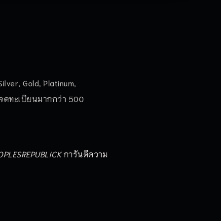
lver, Gold, Platinum,
ทุนจดทะเบียนมากกว่า 500
OPLESREPUBLICK
การันตีความ