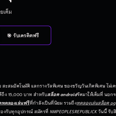
ายเต็ม
🎯 รับเครดิตฟรี
บ สะสมอัตโนมัติ แลกรางวัลพิเศษ ของขวัญวันเกิดพิเศษ ไม่เค
ด้ถึง 15,000 บาท สำหรับ
สล็อต android
จัดมาให้เต็มที่ นอกจา
ตทดลองเล่นฟรี
ที่กำลังเป็นที่นิยม รวมถึง
ทดลองเล่นสล็อต pg
งรองรับทุกอุปกรณ์ สมัครที่
NMPEOPLESREPUBLICK
วันนี้ รั