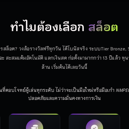
ทำไมต้องเลือก
สล็อต
รสล็อต? วงล้อรางวัลฟรีทุกวัน ได้โบนัสจริง ระบบTier Bronze, Si
้เยอะ สะสมแต้มอัตโนมัติ แลกเงินสด ก่อตั้งมามากกว่า 13 ปีแล้ว 
ล้าน เริ่มต้นได้เลยวันนี้
ี่ตอบโจทย์ผู้เล่นทุกระดับ ไม่ว่าจะเป็นมือใหม่หรือมือเก๋า
NMPE
ปลอดภัยและความมั่นคงทางการเงิน