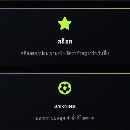
สล็อต
สล็อตแตกบ่อย จ่ายจริง อัตราจ่ายสูงกว่าเว็บอื่น
แทงบอล
บอลสด บอลชุด ค่าน้ำดีในตลาด