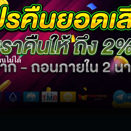
นไม่ได้