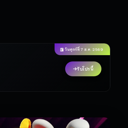
วันศุกร์ที่ 7 ส.ค. 2569
รับโปรนี้