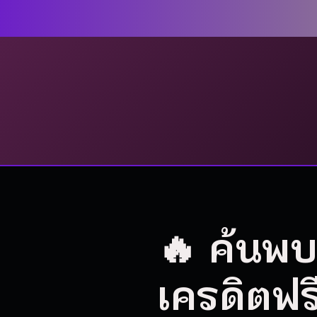
🔥 ค้นพบ
เครดิตฟร