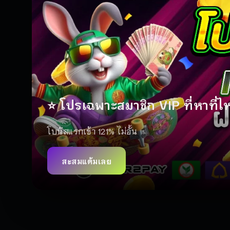
⭐ โปรเฉพาะสมาชิก VIP ที่หาที่ไห
โบนัสแรกเข้า 121% ไม่อั้น
สะสมแต้มเลย