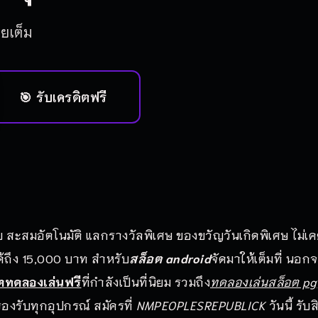
ายเต็ม
🎯 รับเครดิตฟรี
บ สะสมอัตโนมัติ แลกรางวัลพิเศษ ของขวัญวันเกิดพิเศษ ไม่เค
ด้ถึง 15,000 บาท สำหรับ
สล็อต android
จัดมาให้เต็มที่ นอกจา
ตทดลองเล่นฟรี
ที่กำลังเป็นที่นิยม รวมถึง
ทดลองเล่นสล็อต pg
งรองรับทุกอุปกรณ์ สมัครที่
NMPEOPLESREPUBLICK
วันนี้ รั