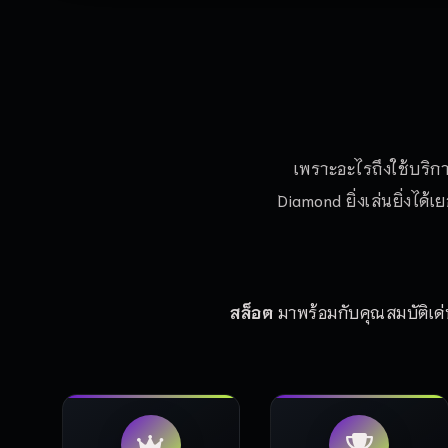
เพราะอะไรถึงใช้บริกา
Diamond ยิ่งเล่นยิ่งได
สล็อต
มาพร้อมกับคุณสมบัติเด่นท