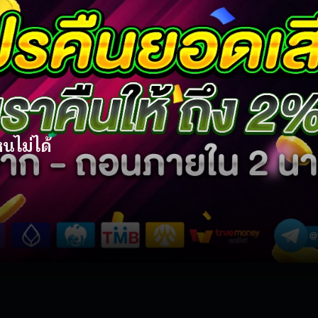
นไม่ได้