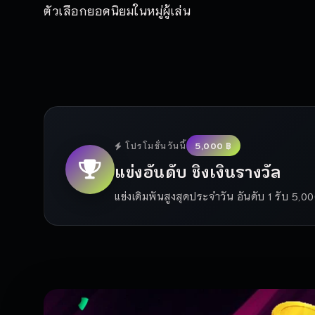
ตัวเลือกยอดนิยมในหมู่ผู้เล่น
5,000 ฿
โปรโมชั่นวันนี้
แข่งอันดับ ชิงเงินรางวัล
แข่งเดิมพันสูงสุดประจำวัน อันดับ 1 รับ 5,