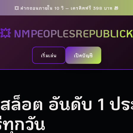
💥 ฝากถอนภายใน 10 วิ — เครดิตฟรี 398 บาท 🎁
💥 NMPEOPLESREPUBLIC
เริ่มเล่น
เปิดบัญชี
สล็อต อันดับ 1 ป
ีทุกวัน