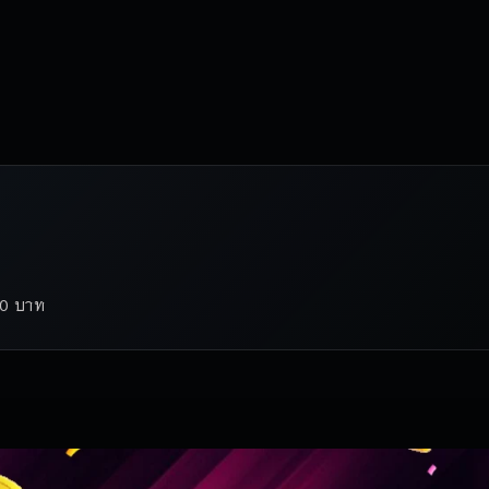
000 บาท