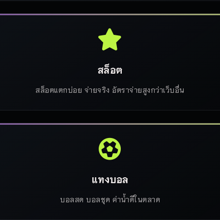
สล็อต
สล็อตแตกบ่อย จ่ายจริง อัตราจ่ายสูงกว่าเว็บอื่น
แทงบอล
บอลสด บอลชุด ค่าน้ำดีในตลาด