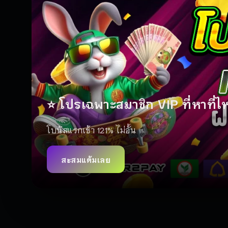
⭐ โปรเฉพาะสมาชิก VIP ที่หาที่ไห
โบนัสแรกเข้า 121% ไม่อั้น
สะสมแต้มเลย