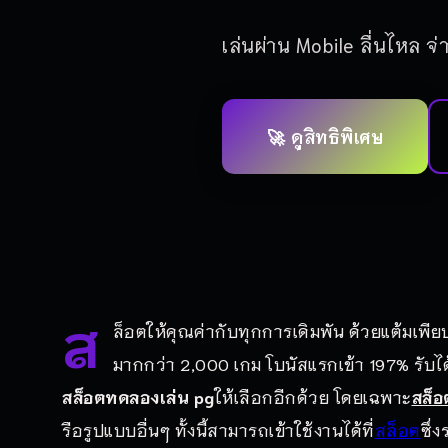
เล่นผ่าน Mobile ลื่นไหล จ่
🚀 ดูสิทธิพิเศษ
ส
ล็อตให้คุณค่ากับทุกการเดิมพัน ด้วยแต้มเพีย
มากกว่า 2,000 เกม โบนัสแรกเข้า 197% รับไ
สล็อตทดลองเล่น pg
ให้เลือกอีกด้วย โดยเฉพาะ
สล็อ
รือรูปแบบอื่นๆ ทั้งนี้สามารถเข้าใช้งานได้ที่
สล็อต
ซึ่