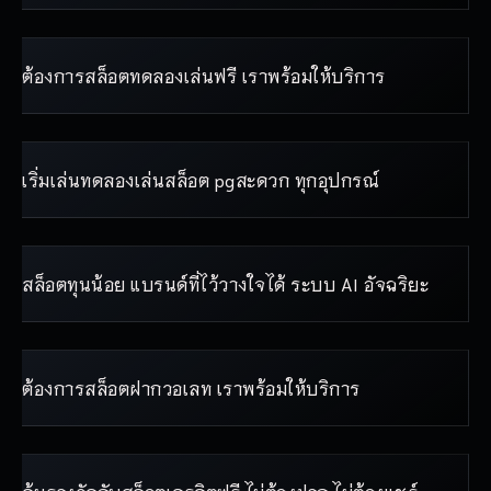
ต้องการสล็อตทดลองเล่นฟรี เราพร้อมให้บริการ
เริ่มเล่นทดลองเล่นสล็อต pgสะดวก ทุกอุปกรณ์
สล็อตทุนน้อย แบรนด์ที่ไว้วางใจได้ ระบบ AI อัจฉริยะ
ต้องการสล็อตฝากวอเลท เราพร้อมให้บริการ