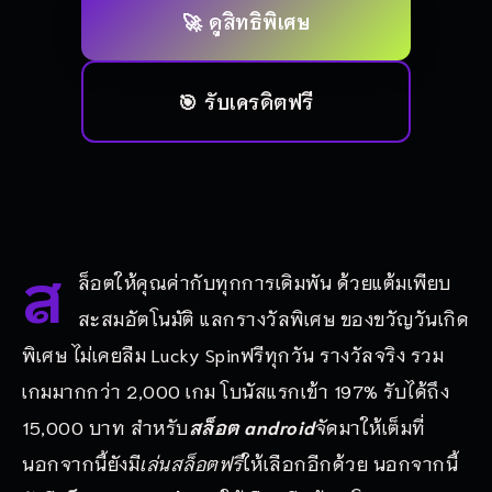
🚀 ดูสิทธิพิเศษ
🎯 รับเครดิตฟรี
ส
ล็อตให้คุณค่ากับทุกการเดิมพัน ด้วยแต้มเพียบ
สะสมอัตโนมัติ แลกรางวัลพิเศษ ของขวัญวันเกิด
พิเศษ ไม่เคยลืม Lucky Spinฟรีทุกวัน รางวัลจริง รวม
เกมมากกว่า 2,000 เกม โบนัสแรกเข้า 197% รับได้ถึง
15,000 บาท สำหรับ
สล็อต android
จัดมาให้เต็มที่
นอกจากนี้ยังมี
เล่นสล็อตฟรี
ให้เลือกอีกด้วย นอกจากนี้