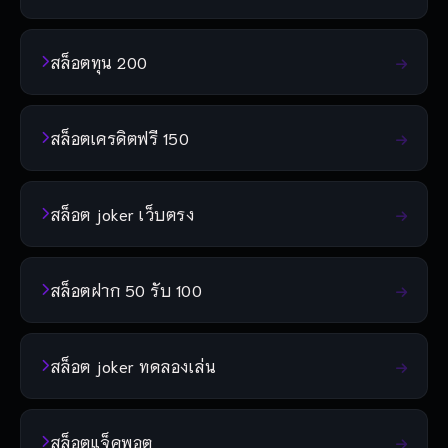
สล็อตทุน 200
สล็อตเครดิตฟรี 150
สล็อต joker เว็บตรง
สล็อตฝาก 50 รับ 100
สล็อต joker ทดลองเล่น
สล็อตแจ็คพอต