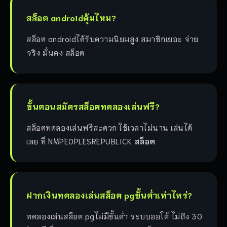
สล็อต androidคุ้มไหม?
สล็อต androidได้รับความนิยมสูง สมาชิกเยอะ จ่าย
จริง มั่นคง สล็อต
ขั้นตอนสมัครสล็อตทดลองเล่นฟรี?
สล็อตทดลองเล่นฟรีสะดวก ใช้เวลาไม่นาน เล่นได้
เลย ที่ NMPEOPLESREPUBLICK
สล็อต
ฝากเงินทดลองเล่นสล็อต pgขั้นต่ำเท่าไหร่?
ทดลองเล่นสล็อต pgไม่มีขั้นต่ำ ระบบออโต้ ไม่ถึง 30