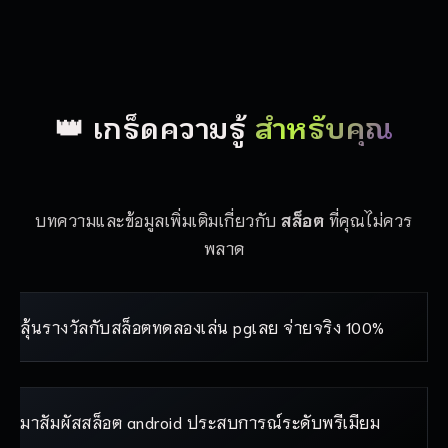
👑 เกร็ดความรู้
สำหรับคุณ
บทความและข้อมูลเพิ่มเติมเกี่ยวกับ
สล็อต
ที่คุณไม่ควร
พลาด
ลุ้นรางวัลกับสล็อตทดลองเล่น pgเลย จ่ายจริง 100%
มาสัมผัสสล็อต android ประสบการณ์ระดับพรีเมียม