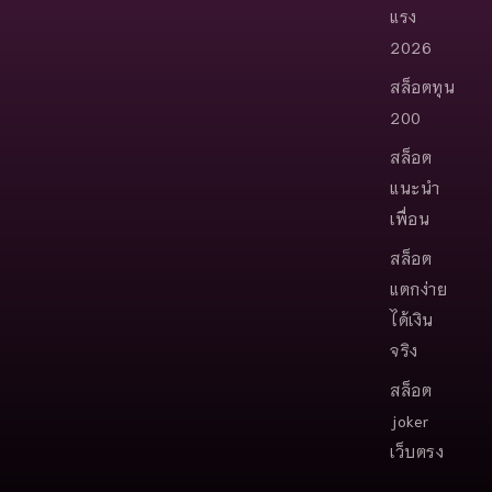
แรง
2026
สล็อตทุน
200
สล็อต
แนะนำ
เพื่อน
สล็อต
แตกง่าย
ได้เงิน
จริง
สล็อต
joker
เว็บตรง