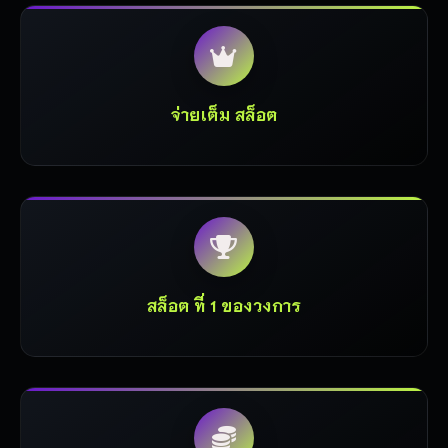
จ่ายเต็ม สล็อต
สล็อต ที่ 1 ของวงการ