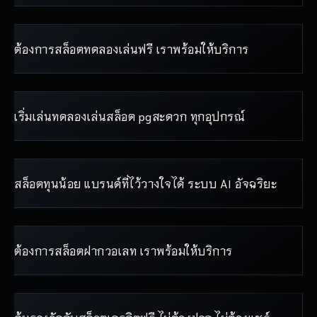
ต้องการสล็อตทดลองเล่นฟรี เราพร้อมให้บริการ
เริ่มเล่นทดลองเล่นสล็อต pgสะดวก ทุกอุปกรณ์
สล็อตทุนน้อย แบรนด์ที่ไว้วางใจได้ ระบบ AI อัจฉริยะ
ต้องการสล็อตฝากวอเลท เราพร้อมให้บริการ