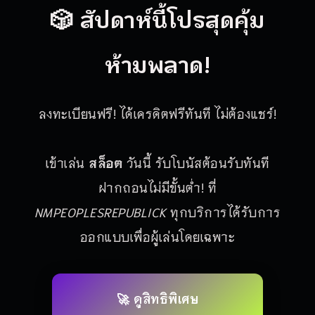
🎲 สัปดาห์นี้โปรสุดคุ้ม
ห้ามพลาด!
ลงทะเบียนฟรี! ได้เครดิตฟรีทันที ไม่ต้องแชร์!
เข้าเล่น
สล็อต
วันนี้ รับโบนัสต้อนรับทันที
ฝากถอนไม่มีขั้นต่ำ! ที่
NMPEOPLESREPUBLICK
ทุกบริการได้รับการ
ออกแบบเพื่อผู้เล่นโดยเฉพาะ
🚀 ดูสิทธิพิเศษ