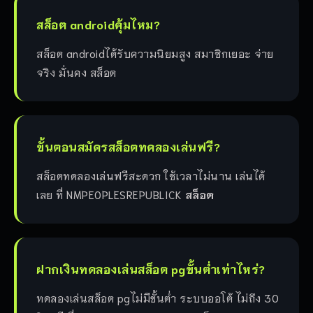
สล็อต androidคุ้มไหม?
สล็อต androidได้รับความนิยมสูง สมาชิกเยอะ จ่าย
จริง มั่นคง สล็อต
ขั้นตอนสมัครสล็อตทดลองเล่นฟรี?
สล็อตทดลองเล่นฟรีสะดวก ใช้เวลาไม่นาน เล่นได้
เลย ที่ NMPEOPLESREPUBLICK
สล็อต
ฝากเงินทดลองเล่นสล็อต pgขั้นต่ำเท่าไหร่?
ทดลองเล่นสล็อต pgไม่มีขั้นต่ำ ระบบออโต้ ไม่ถึง 30