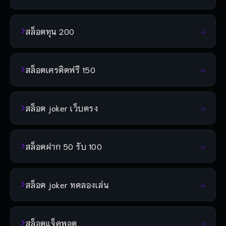
สล็อตทุน 200
สล็อตเครดิตฟรี 150
สล็อต joker เว็บตรง
สล็อตฝาก 50 รับ 100
สล็อต joker ทดลองเล่น
สล็อตแจ็คพอต