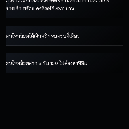
ลุ้นรางวัลกับสล็อตเครดิตฟรี ไม่ต้องฝาก ไม่ต้องแชร์
รวดเร็ว พร้อมเครดิตฟรี 337 บาท
สนใจสล็อตได้เงินจริง จบครบที่เดียว
สนใจสล็อตฝาก 9 รับ 100 ไม่ต้องหาที่อื่น