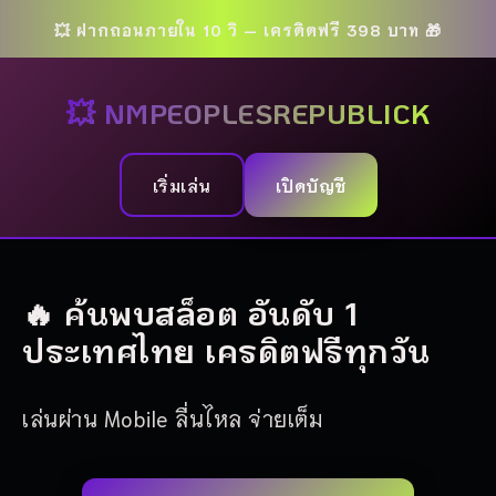
💥 ฝากถอนภายใน 10 วิ — เครดิตฟรี 398 บาท 🎁
💥 NMPEOPLESREPUBLICK
เริ่มเล่น
เปิดบัญชี
🔥 ค้นพบสล็อต อันดับ 1
ประเทศไทย เครดิตฟรีทุกวัน
เล่นผ่าน Mobile ลื่นไหล จ่ายเต็ม