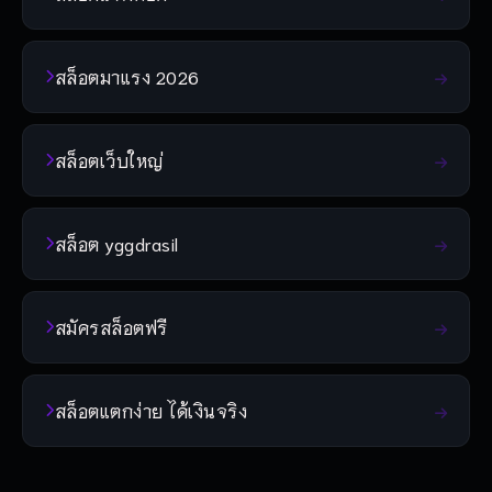
สล็อตมาแรง 2026
สล็อตเว็บใหญ่
สล็อต yggdrasil
สมัครสล็อตฟรี
สล็อตแตกง่าย ได้เงินจริง