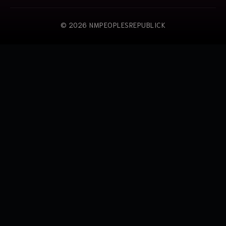
© 2026 NMPEOPLESREPUBLICK