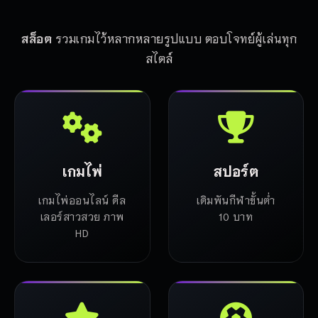
สล็อต
รวมเกมไว้หลากหลายรูปแบบ ตอบโจทย์ผู้เล่นทุก
สไตล์
เกมไพ่
สปอร์ต
เกมไพ่ออนไลน์ ดีล
เดิมพันกีฬาขั้นต่ำ
เลอร์สาวสวย ภาพ
10 บาท
HD