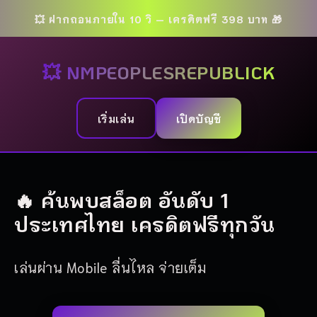
💥 ฝากถอนภายใน 10 วิ — เครดิตฟรี 398 บาท 🎁
💥 NMPEOPLESREPUBLICK
เริ่มเล่น
เปิดบัญชี
🔥 ค้นพบสล็อต อันดับ 1
ประเทศไทย เครดิตฟรีทุกวัน
เล่นผ่าน Mobile ลื่นไหล จ่ายเต็ม