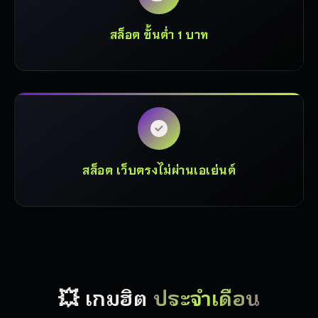
สล็อต ขั้นต่ำ 1 บาท
สล็อต เว็บตรงไม่ผ่านเอเย่นต์
💥 เกมฮิต
ประจำเดือน