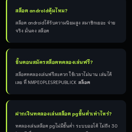
สล็อต androidคุ้มไหม?
สล็อต androidได้รับความนิยมสูง สมาชิกเยอะ จ่าย
จริง มั่นคง สล็อต
ขั้นตอนสมัครสล็อตทดลองเล่นฟรี?
สล็อตทดลองเล่นฟรีสะดวก ใช้เวลาไม่นาน เล่นได้
เลย ที่ NMPEOPLESREPUBLICK
สล็อต
ฝากเงินทดลองเล่นสล็อต pgขั้นต่ำเท่าไหร่?
ทดลองเล่นสล็อต pgไม่มีขั้นต่ำ ระบบออโต้ ไม่ถึง 30