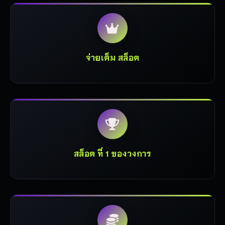
จ่ายเต็ม สล็อต
สล็อต ที่ 1 ของวงการ