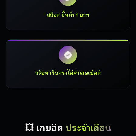
สล็อต ขั้นต่ำ 1 บาท
สล็อต เว็บตรงไม่ผ่านเอเย่นต์
💥 เกมฮิต
ประจำเดือน