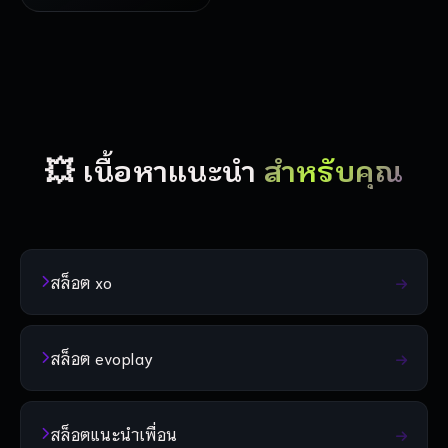
💥 เนื้อหาแนะนำ
สำหรับคุณ
สล็อต xo
สล็อต evoplay
สล็อตแนะนำเพื่อน