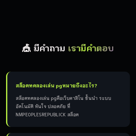
🎪 มีคำถาม
เรามีคำตอบ
สล็อตทดลองเล่น pgหมายถึงอะไร?
สล็อตทดลองเล่น pgคือเว็บคาสิโน ชั้นนำ ระบบ
อัตโนมัติ ทันใจ ปลอดภัย ที่
NMPEOPLESREPUBLICK สล็อต