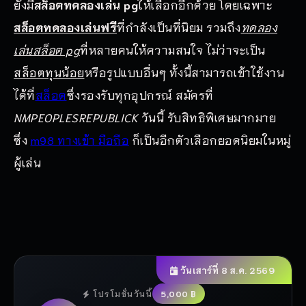
ยังมี
สล็อตทดลองเล่น pg
ให้เลือกอีกด้วย โดยเฉพาะ
สล็อตทดลองเล่นฟรี
ที่กำลังเป็นที่นิยม รวมถึง
ทดลอง
เล่นสล็อต pg
ที่หลายคนให้ความสนใจ ไม่ว่าจะเป็น
สล็อตทุนน้อย
หรือรูปแบบอื่นๆ ทั้งนี้สามารถเข้าใช้งาน
ได้ที่
สล็อต
ซึ่งรองรับทุกอุปกรณ์ สมัครที่
NMPEOPLESREPUBLICK
วันนี้ รับสิทธิพิเศษมากมาย
ซึ่ง
m98 ทางเข้า มือถือ
ก็เป็นอีกตัวเลือกยอดนิยมในหมู่
ผู้เล่น
วันเสาร์ที่ 8 ส.ค. 2569
5,000 ฿
โปรโมชั่นวันนี้