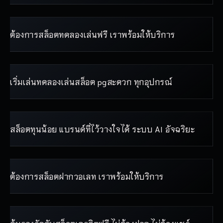
ต้องการสล็อตทดลองเล่นฟรี เราพร้อมให้บริการ
เริ่มเล่นทดลองเล่นสล็อต pgสะดวก ทุกอุปกรณ์
สล็อตทุนน้อย แบรนด์ที่ไว้วางใจได้ ระบบ AI อัจฉริยะ
ต้องการสล็อตฝากวอเลท เราพร้อมให้บริการ