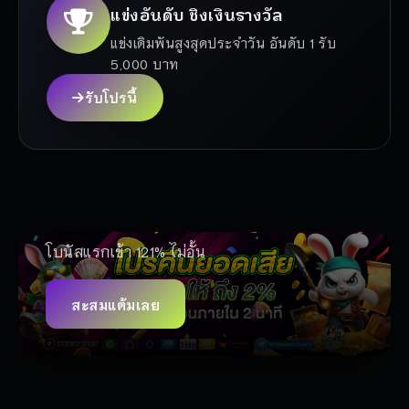
แข่งอันดับ ชิงเงินรางวัล
แข่งเดิมพันสูงสุดประจำวัน อันดับ 1 รับ
5,000 บาท
รับโปรนี้
⭐ โปรเฉพาะสมาชิก VIP ที่หา
ที่ไหนไม่ได้
โบนัสแรกเข้า 121% ไม่อั้น
สะสมแต้มเลย