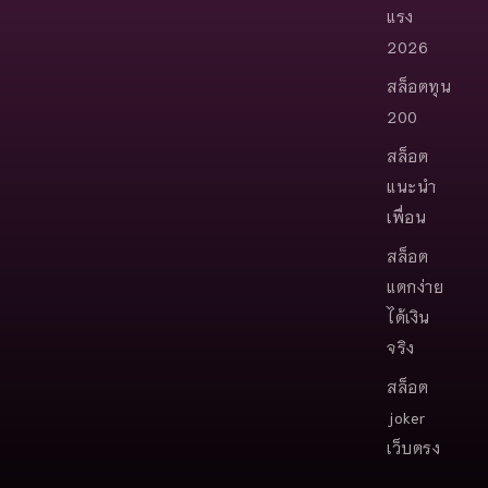
แรง
2026
สล็อตทุน
200
สล็อต
แนะนำ
เพื่อน
สล็อต
แตกง่าย
ได้เงิน
จริง
สล็อต
joker
เว็บตรง