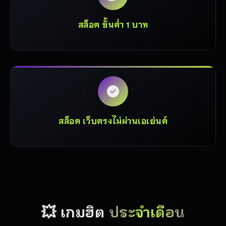
สล็อต ขั้นต่ำ 1 บาท
สล็อต เว็บตรงไม่ผ่านเอเย่นต์
💥 เกมฮิต
ประจำเดือน