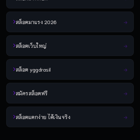
สล็อตมาแรง 2026
สล็อตเว็บใหญ่
สล็อต yggdrasil
สมัครสล็อตฟรี
สล็อตแตกง่าย ได้เงินจริง