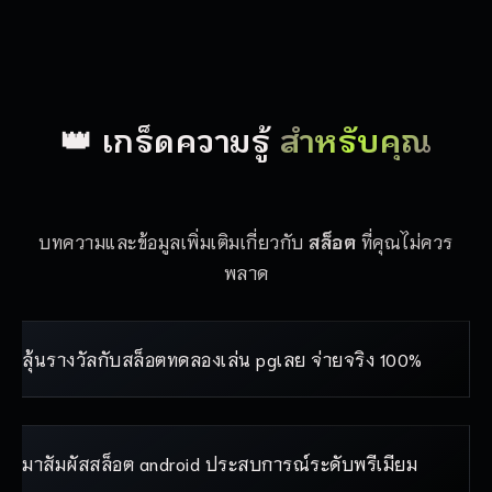
👑 เกร็ดความรู้
สำหรับคุณ
บทความและข้อมูลเพิ่มเติมเกี่ยวกับ
สล็อต
ที่คุณไม่ควร
พลาด
ลุ้นรางวัลกับสล็อตทดลองเล่น pgเลย จ่ายจริง 100%
มาสัมผัสสล็อต android ประสบการณ์ระดับพรีเมียม