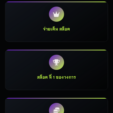
จ่ายเต็ม สล็อต
สล็อต ที่ 1 ของวงการ