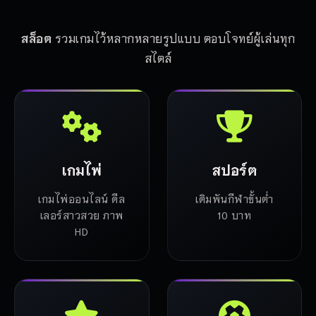
สล็อต
รวมเกมไว้หลากหลายรูปแบบ ตอบโจทย์ผู้เล่นทุก
สไตล์
เกมไพ่
สปอร์ต
เกมไพ่ออนไลน์ ดีล
เดิมพันกีฬาขั้นต่ำ
เลอร์สาวสวย ภาพ
10 บาท
HD