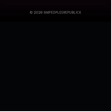
© 2026 NMPEOPLESREPUBLICK