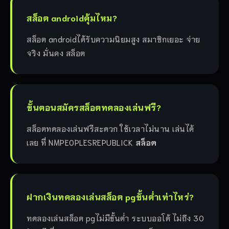
สล็อต androidคุ้มไหม?
สล็อต androidได้รับความนิยมสูง สมาชิกเยอะ จ่าย
จริง มั่นคง สล็อต
ขั้นตอนสมัครสล็อตทดลองเล่นฟรี?
สล็อตทดลองเล่นฟรีสะดวก ใช้เวลาไม่นาน เล่นได้
เลย ที่ NMPEOPLESREPUBLICK
สล็อต
ฝากเงินทดลองเล่นสล็อต pgขั้นต่ำเท่าไหร่?
ทดลองเล่นสล็อต pgไม่มีขั้นต่ำ ระบบออโต้ ไม่ถึง 30