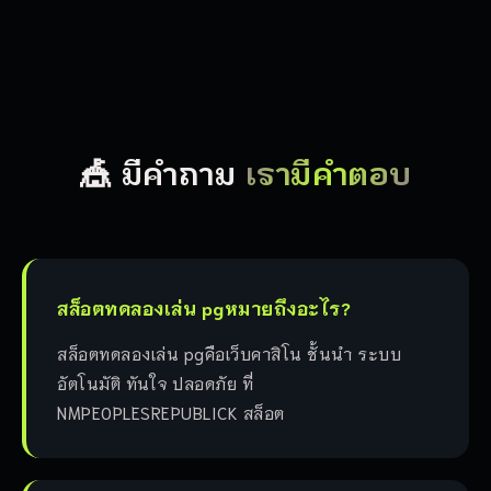
🎪 มีคำถาม
เรามีคำตอบ
สล็อตทดลองเล่น pgหมายถึงอะไร?
สล็อตทดลองเล่น pgคือเว็บคาสิโน ชั้นนำ ระบบ
อัตโนมัติ ทันใจ ปลอดภัย ที่
NMPEOPLESREPUBLICK สล็อต