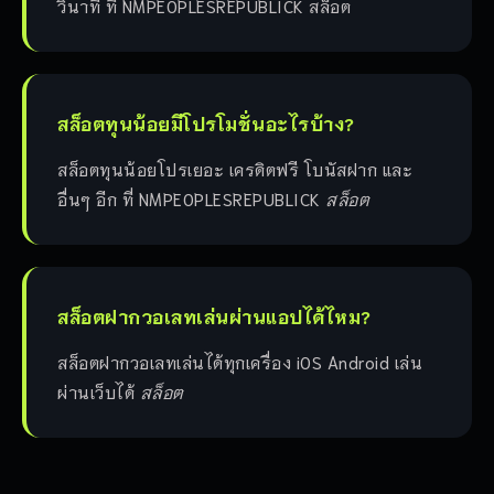
วินาที ที่ NMPEOPLESREPUBLICK สล็อต
สล็อตทุนน้อยมีโปรโมชั่นอะไรบ้าง?
สล็อตทุนน้อยโปรเยอะ เครดิตฟรี โบนัสฝาก และ
อื่นๆ อีก ที่ NMPEOPLESREPUBLICK
สล็อต
สล็อตฝากวอเลทเล่นผ่านแอปได้ไหม?
สล็อตฝากวอเลทเล่นได้ทุกเครื่อง iOS Android เล่น
ผ่านเว็บได้
สล็อต