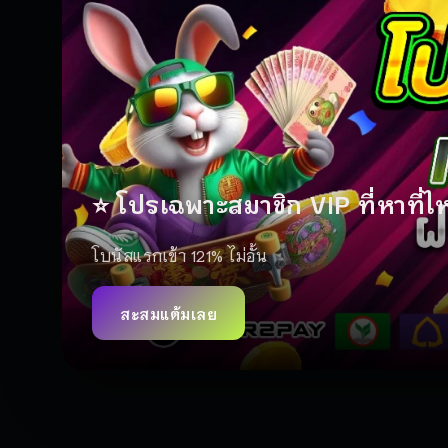
⭐ โปรเฉพาะสมาชิก VIP ที่หาที่ไห
โบนัสแรกเข้า 121% ไม่อั้น
สะสมแต้มเลย