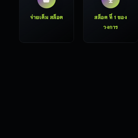
จ่ายเต็ม สล็อต
สล็อต ที่ 1 ของ
วงการ