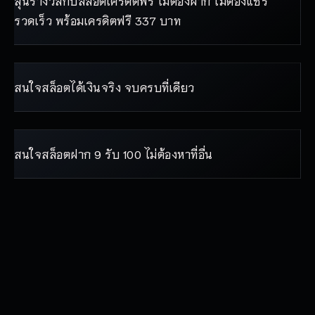
ลุ้นรางวัลกับสล็อตเครดิตฟรี ไม่ต้องฝาก ไม่ต้องแชร์
รวดเร็ว พร้อมเครดิตฟรี 337 บาท
สนใจสล็อตได้เงินจริง จบครบที่เดียว
สนใจสล็อตฝาก 9 รับ 100 ไม่ต้องหาที่อื่น