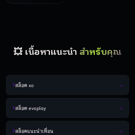
💥 เนื้อหาแนะนำ
สำหรับคุณ
สล็อต xo
สล็อต evoplay
สล็อตแนะนำเพื่อน