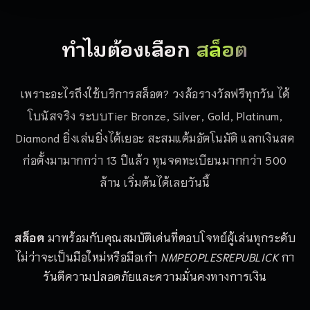
ทำไมต้องเลือก
สล็อต
เพราะอะไรถึงใช้บริการสล็อต? วงล้อรางวัลฟรีทุกวัน ได้
โบนัสจริง ระบบTier Bronze, Silver, Gold, Platinum,
Diamond ยิ่งเล่นยิ่งได้เยอะ สะสมแต้มอัตโนมัติ แลกเงินสด
ก่อตั้งมามากกว่า 13 ปีแล้ว ทุนจดทะเบียนมากกว่า 500
ล้าน เริ่มต้นได้เลยวันนี้
สล็อต
มาพร้อมกับคุณสมบัติเด่นที่ตอบโจทย์ผู้เล่นทุกระดับ
ไม่ว่าจะเป็นมือใหม่หรือมือเก๋า
NMPEOPLESREPUBLICK
กา
รันตีความปลอดภัยและความมั่นคงทางการเงิน