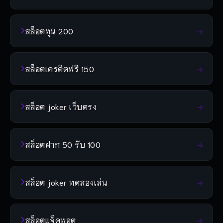
สล็อตทุน 200
สล็อตเครดิตฟรี 150
สล็อต joker เว็บตรง
สล็อตฝาก 50 รับ 100
สล็อต joker ทดลองเล่น
สล็อตแจ็คพอต