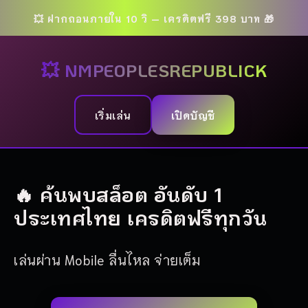
💥 ฝากถอนภายใน 10 วิ — เครดิตฟรี 398 บาท 🎁
💥 NMPEOPLESREPUBLICK
เริ่มเล่น
เปิดบัญชี
🔥 ค้นพบสล็อต อันดับ 1
ประเทศไทย เครดิตฟรีทุกวัน
เล่นผ่าน Mobile ลื่นไหล จ่ายเต็ม