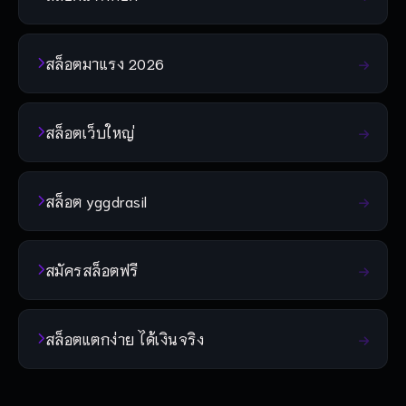
สล็อตมาแรง 2026
สล็อตเว็บใหญ่
สล็อต yggdrasil
สมัครสล็อตฟรี
สล็อตแตกง่าย ได้เงินจริง