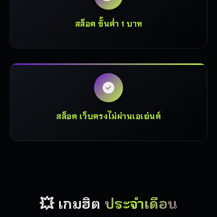
สล็อต ขั้นต่ำ 1 บาท
สล็อต เว็บตรงไม่ผ่านเอเย่นต์
💥 เกมฮิต
ประจำเดือน