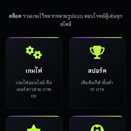
สล็อต
รวมเกมไว้หลากหลายรูปแบบ ตอบโจทย์ผู้เล่นทุก
สไตล์
เกมไพ่
สปอร์ต
เกมไพ่ออนไลน์ ดีล
เดิมพันกีฬาขั้นต่ำ
เลอร์สาวสวย ภาพ
10 บาท
HD