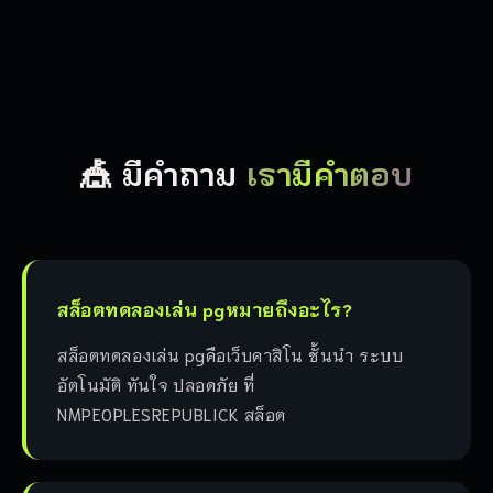
🎪 มีคำถาม
เรามีคำตอบ
สล็อตทดลองเล่น pgหมายถึงอะไร?
สล็อตทดลองเล่น pgคือเว็บคาสิโน ชั้นนำ ระบบ
อัตโนมัติ ทันใจ ปลอดภัย ที่
NMPEOPLESREPUBLICK สล็อต