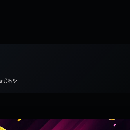
อนได้จริง