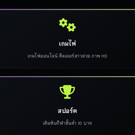
เกมไพ่
เกมไพ่ออนไลน์ ดีลเลอร์สาวสวย ภาพ HD
สปอร์ต
เดิมพันกีฬาขั้นต่ำ 10 บาท