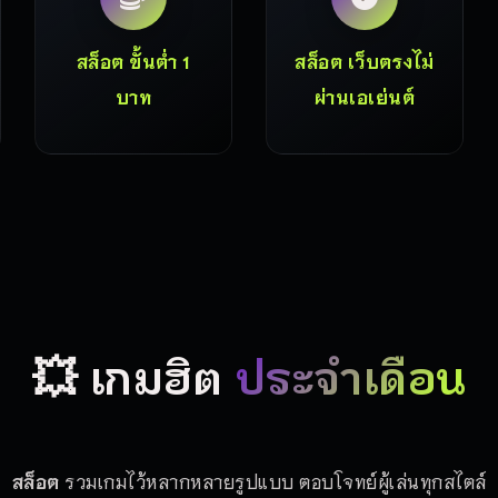
สล็อต ขั้นต่ำ 1
สล็อต เว็บตรงไม่
บาท
ผ่านเอเย่นต์
💥 เกมฮิต
ประจำเดือน
สล็อต
รวมเกมไว้หลากหลายรูปแบบ ตอบโจทย์ผู้เล่นทุกสไตล์