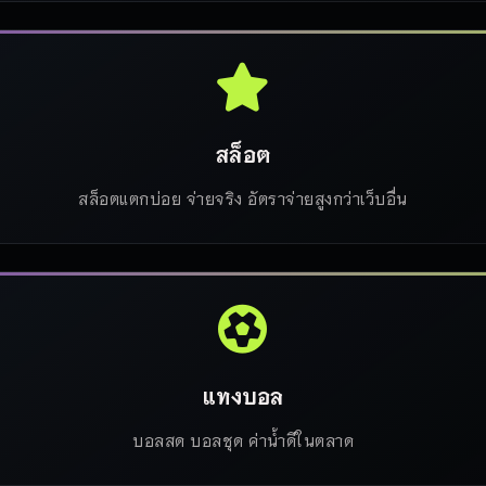
สล็อต
สล็อตแตกบ่อย จ่ายจริง อัตราจ่ายสูงกว่าเว็บอื่น
แทงบอล
บอลสด บอลชุด ค่าน้ำดีในตลาด