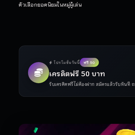
ตัวเลือกยอดนิยมในหมู่ผู้เล่น
ฟรี 50
โปรโมชั่นวันนี้
เครดิตฟรี 50 บาท
รับเครดิตฟรีไม่ต้องฝาก สมัครแล้วรับทันที ถ