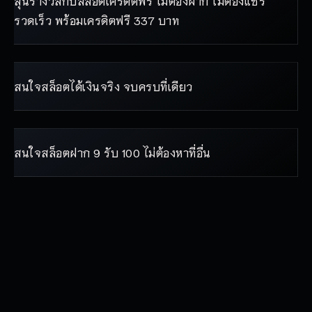
ลุ้นรางวัลกับสล็อตเครดิตฟรี ไม่ต้องฝาก ไม่ต้องแชร์
รวดเร็ว พร้อมเครดิตฟรี 337 บาท
สนใจสล็อตได้เงินจริง จบครบที่เดียว
สนใจสล็อตฝาก 9 รับ 100 ไม่ต้องหาที่อื่น