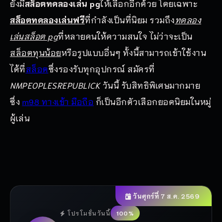
ยังมี
สล็อตทดลองเล่น pg
ให้เลือกอีกด้วย โดยเฉพาะ
สล็อตทดลองเล่นฟรี
ที่กำลังเป็นที่นิยม รวมถึง
ทดลอง
เล่นสล็อต pg
ที่หลายคนให้ความสนใจ ไม่ว่าจะเป็น
สล็อตทุนน้อย
หรือรูปแบบอื่นๆ ทั้งนี้สามารถเข้าใช้งาน
ได้ที่
สล็อต
ซึ่งรองรับทุกอุปกรณ์ สมัครที่
NMPEOPLESREPUBLICK
วันนี้ รับสิทธิพิเศษมากมาย
ซึ่ง
m98 ทางเข้า มือถือ
ก็เป็นอีกตัวเลือกยอดนิยมในหมู่
ผู้เล่น
วันศุกร์ที่ 7 ส.ค. 2569
100%
โปรโมชั่นวันนี้