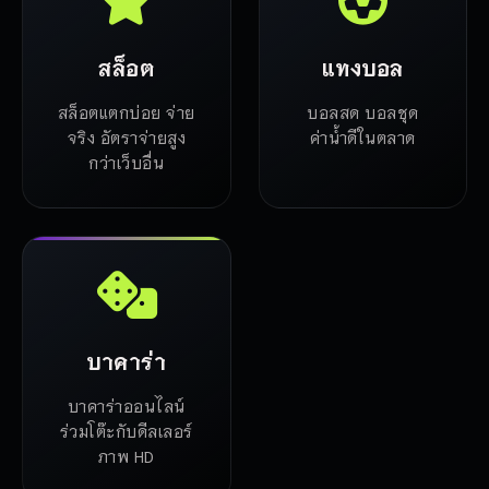
สล็อต
แทงบอล
สล็อตแตกบ่อย จ่าย
บอลสด บอลชุด
จริง อัตราจ่ายสูง
ค่าน้ำดีในตลาด
กว่าเว็บอื่น
บาคาร่า
บาคาร่าออนไลน์
ร่วมโต๊ะกับดีลเลอร์
ภาพ HD