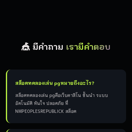
🎪 มีคำถาม
เรามีคำตอบ
สล็อตทดลองเล่น pgหมายถึงอะไร?
สล็อตทดลองเล่น pgคือเว็บคาสิโน ชั้นนำ ระบบ
อัตโนมัติ ทันใจ ปลอดภัย ที่
NMPEOPLESREPUBLICK สล็อต